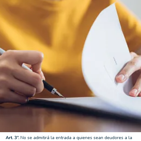
Inicio
/
Reglamento interno
En
Cala Montjoi Resort & Bungalow
queremos que disfrutes
de una estancia cómoda, segura y tranquila en un entorno único
de la
Costa Brava
. Por eso, ponemos a tu disposición este
reglamento interno
, donde encontrarás las normas básicas de
funcionamiento, convivencia y uso de las instalaciones durante
tu estancia.
Art. 1º.
Toda persona que se inscriba y acceda a Cala Montjoi
Resort & Bungalow estará obligada a cumplir el presente
Reglamento y demás disposiciones contenidas en la legislación
vigente (O.11/7/86.Art.30.1). Forma parte de este reglamento
toda disposición particular de Cala Montjoi Resort & Bungalow
que sea expuesta públicamente.
Art. 2º.
No se admitirá la entrada a los menores de 16 años que
no vayan acompañados de una persona mayor de edad que
expresamente se responsabilice de la conducta del menor.
Art. 3º.
No se admitirá la entrada a quienes sean deudores a la