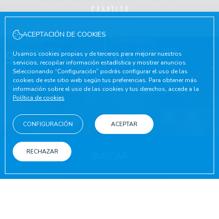
familia
ACEPTACIÓN DE COOKIES
FECHA ENTRADA
FECHA SALIDA
9
Agosto, 2026
10
Agosto, 2026
Usamos cookies propias y de terceros para mejorar nuestros
DOMINGO
LUNES
servicios, recopilar información estadística y mostrar anuncios.
Seleccionando “Configuración” podrás configurar el uso de las
cookies de este sitio web según tus preferencias. Para obtener más
HABITACIONES Y PERSONAS
información sobre el uso de las cookies y tus derechos, accede a la
Política de cookies
CÓDIGO PROMOCIONAL
CONFIGURACIÓN
ACEPTAR
RECHAZAR
BUSCAR
EN LA WEB OFICIAL
VENTAJAS DE RESERVAR
Mejores condiciones online garantizado
Wifi gratuito