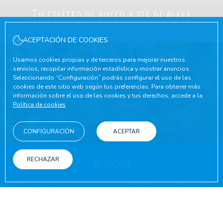
Tu centro de buceo a pie de playa
ACEPTACIÓN DE COOKIES
FECHA ENTRADA
FECHA SALIDA
10
Agosto, 2026
11
Agosto, 2026
Usamos cookies propias y de terceros para mejorar nuestros
LUNES
MARTES
servicios, recopilar información estadística y mostrar anuncios.
Seleccionando “Configuración” podrás configurar el uso de las
cookies de este sitio web según tus preferencias. Para obtener más
HABITACIONES Y PERSONAS
información sobre el uso de las cookies y tus derechos, accede a la
Política de cookies
CÓDIGO PROMOCIONAL
CONFIGURACIÓN
ACEPTAR
RECHAZAR
BUSCAR
EN LA WEB OFICIAL
VENTAJAS DE RESERVAR