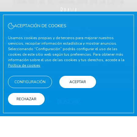
Brava
ACEPTACIÓN DE COOKIES
FECHA ENTRADA
FECHA SALIDA
10
Agosto, 2026
11
Agosto, 2026
Usamos cookies propias y de terceros para mejorar nuestros
LUNES
MARTES
servicios, recopilar información estadística y mostrar anuncios.
Seleccionando “Configuración” podrás configurar el uso de las
cookies de este sitio web según tus preferencias. Para obtener más
HABITACIONES Y PERSONAS
información sobre el uso de las cookies y tus derechos, accede a la
Política de cookies
CÓDIGO PROMOCIONAL
CONFIGURACIÓN
ACEPTAR
RECHAZAR
BUSCAR
EN LA WEB OFICIAL
VENTAJAS DE RESERVAR