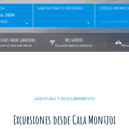
IDA
HABITACIONES Y PERSONAS
CÓDIGO PROMOC
o, 2026
NGO
ciones online garantizado
Wifi gratuito
en el sitio web oficial
Durante toda tu estancia
Pensa
AVENTURA Y DESCUBRIMIENTO
Excursiones desde Cala Montjoi