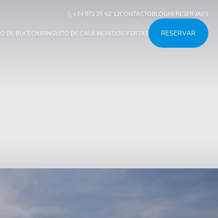
+34 972 25 62 12
CONTACTO
BLOG
MI RESERVA
ES
RESERVAR
O DE BUCEO
XIRINGUITO DE CALA MONTJOI
OFERTAS