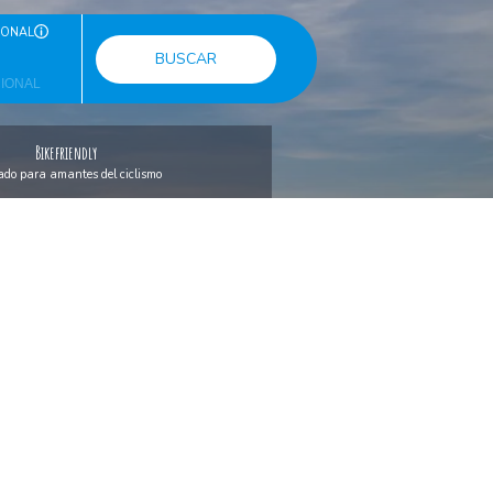
IONAL
BUSCAR
Bikefriendly
do para amantes del ciclismo