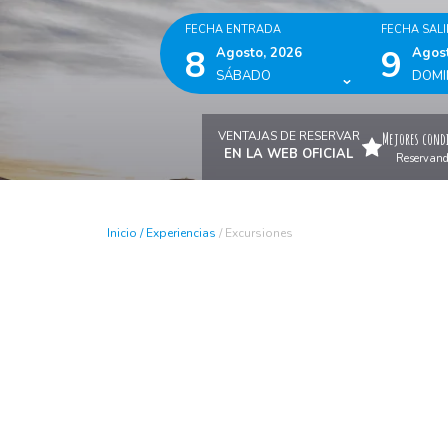
FECHA ENTRADA
FECHA SAL
8
9
Agosto, 2026
Agost
SÁBADO
DOMI
VENTAJAS DE RESERVAR
Mejores condi
EN LA WEB OFICIAL
Reservando 
Inicio
/
Experiencias
/
Excursiones