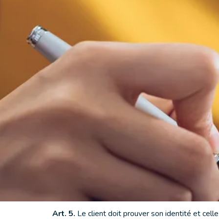
Accueil
/
Règlement intérieur
Au
Cala Montjoi Resort & Bungalow
, nous so
C'est pourquoi nous mettons à votre disposition
des installations pendant votre séjour.
Article 1.
Toute personne s'inscrivant et accéda
dispositions de la législation en vigueur (O.11/7
intégrante du présent règlement.
Article 2.
Les mineurs de moins de 16 ans ne ser
conduite.
Article 3.
L'entrée ne sera pas autorisée aux pe
payées à temps.
Art. 4.
Les animaux ne seront pas admis au Cala
Art. 5.
Le client doit prouver son identité et ce