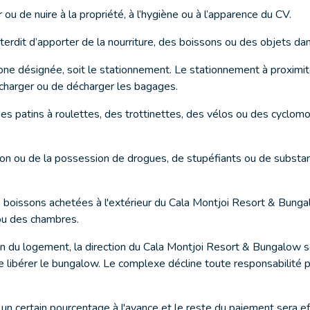
u de nuire à la propriété, à l’hygiène ou à l’apparence du CV.
nterdit d’apporter de la nourriture, des boissons ou des objets dans
 zone désignée, soit le stationnement. Le stationnement à proxi
charger ou de décharger les bagages.
 des patins à roulettes, des trottinettes, des vélos ou des cyclomo
tion ou de la possession de drogues, de stupéfiants ou de substa
boissons achetées à l'extérieur du Cala Montjoi Resort & Bungal
 ou des chambres.
du logement, la direction du Cala Montjoi Resort & Bungalow se 
 libérer le bungalow. Le complexe décline toute responsabilité 
n certain pourcentage à l'avance et le reste du paiement sera eff