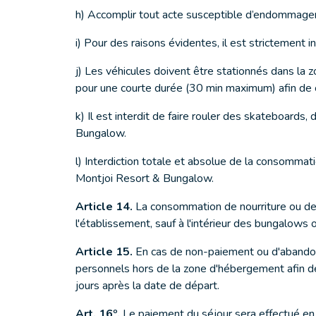
h) Accomplir tout acte susceptible d’endommager o
i) Pour des raisons évidentes, il est strictement i
j) Les véhicules doivent être stationnés dans la
pour une courte durée (30 min maximum) afin de 
k) Il est interdit de faire rouler des skateboards,
Bungalow.
l) Interdiction totale et absolue de la consomma
Montjoi Resort & Bungalow.
Article 14.
La consommation de nourriture ou de 
l'établissement, sauf à l'intérieur des bungalows
Article 15.
En cas de non-paiement ou d'abandon 
personnels hors de la zone d'hébergement afin de
jours après la date de départ.
Art. 16º.
Le paiement du séjour sera effectué en u