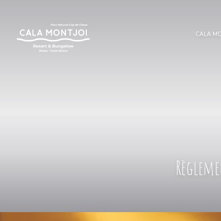
CALA M
Règleme