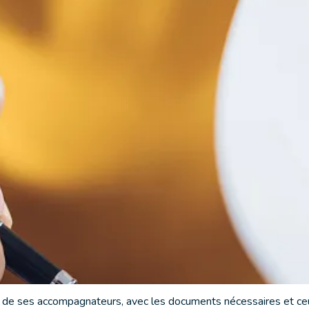
uhaitons que vous passiez un séjour confortable, sûr et paisible 
 ce
règlement intérieur
, qui définit les règles de base de fonct
nt au Cala Montjoi Resort & Bungalow est tenue de respecter le p
/86.Art.30.1). Toute disposition spécifique du Cala Montjoi Resor
ont pas admis à moins d'être accompagnés d'un adulte qui assu
rsonnes redevables envers la société de services rendus antéri
 Montjoi Resort & Bungalow.
lle de ses accompagnateurs, avec les documents nécessaires et 