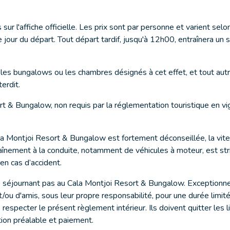
 sur l'affiche officielle. Les prix sont par personne et varient s
our du départ. Tout départ tardif, jusqu'à 12h00, entraînera un 
s les bungalows ou les chambres désignés à cet effet, et tout au
erdit.
rt & Bungalow, non requis par la réglementation touristique en vi
ala Montjoi Resort & Bungalow est fortement déconseillée, la vites
traînement à la conduite, notamment de véhicules à moteur, est stri
en cas d’accident.
e séjournant pas au Cala Montjoi Resort & Bungalow. Exceptionnel
ou d'amis, sous leur propre responsabilité, pour une durée limit
 respecter le présent règlement intérieur. Ils doivent quitter les 
ption préalable et paiement.