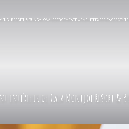
ONTJOI RESORT & BUNGALOW
HÉBERGEMENT
DURABILITÉ
EXPÉRIENCES
CENTR
nt intérieur de Cala Montjoi Resort & 