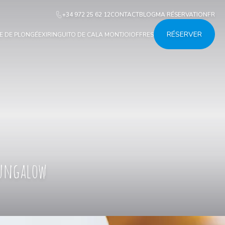
+34 972 25 62 12
CONTACT
BLOG
MA RÉSERVATION
FR
RÉSERVER
E DE PLONGÉE
XIRINGUITO DE CALA MONTJOI
OFFRES
Bungalow