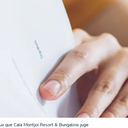
dans le cadre exceptionnel de la
Costa Brava
.
ionnement, de vie en communauté et d'utilisation
résent règlement ainsi que les autres
t & Bungalow affichée publiquement fait partie
me expressément la responsabilité de leur
eurement et dont les sommes n'ont pas été
ceux que Cala Montjoi Resort & Bungalow juge