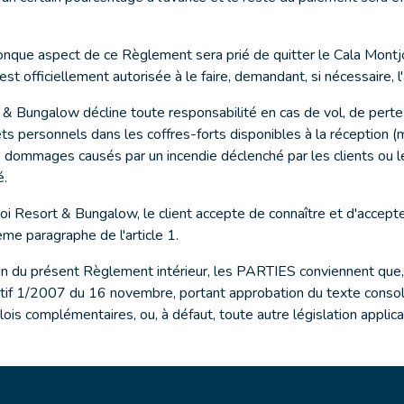
conque aspect de ce Règlement sera prié de quitter le Cala Montjoi
est officiellement autorisée à le faire, demandant, si nécessaire, l
 & Bungalow décline toute responsabilité en cas de vol, de per
fets personnels dans les coffres-forts disponibles à la réception
 dommages causés par un incendie déclenché par les clients ou l
é.
joi Resort & Bungalow, le client accepte de connaître et d'accept
me paragraphe de l'article 1.
ation du présent Règlement intérieur, les PARTIES conviennent que, 
slatif 1/2007 du 16 novembre, portant approbation du texte conso
is complémentaires, ou, à défaut, toute autre législation applicab