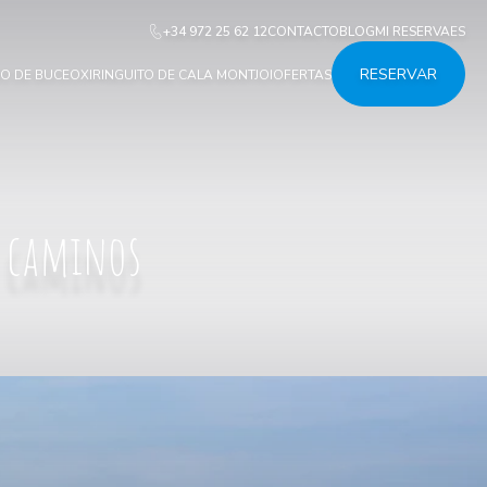
+34 972 25 62 12
CONTACTO
BLOG
MI RESERVA
ES
RESERVAR
O DE BUCEO
XIRINGUITO DE CALA MONTJOI
OFERTAS
y caminos