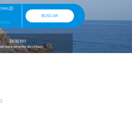
IONAL
BUSCAR
Bikefriendly
do para amantes del ciclismo
O