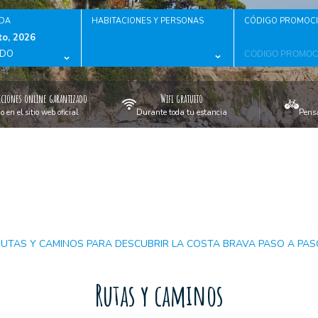
IDA
HABITACIONES Y PERSONAS
CÓDIGO PROMOC
o, 2026
ADO
ciones online garantizado
Wifi gratuito
en el sitio web oficial
Durante toda tu estancia
Pensa
RUTAS Y CAMINOS PARA DESCUBRIR LA COSTA BRAVA PASO A PAS
Rutas y caminos