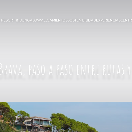
I RESORT & BUNGALOW
ALOJAMIENTOS
SOSTENIBILIDAD
EXPERIENCIAS
CENTR
 Brava, paso a paso entre rutas 