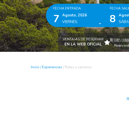
FECHA ENTRADA
FECHA SAL
7
8
Agosto, 2026
Agost
VIERNES
SÁB
VENTAJAS DE RESERVAR
Mejores condi
EN LA WEB OFICIAL
Reservando 
Inicio
/
Experiencias
/
Rutas y caminos