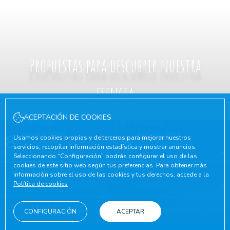
Propuestas para descubrir nuestra
esencia
ACEPTACIÓN DE COOKIES
FECHA ENTRADA
FECHA SALIDA
8
Agosto, 2026
9
Agosto, 2026
Usamos cookies propias y de terceros para mejorar nuestros
SÁBADO
DOMINGO
servicios, recopilar información estadística y mostrar anuncios.
Seleccionando “Configuración” podrás configurar el uso de las
cookies de este sitio web según tus preferencias. Para obtener más
HABITACIONES Y PERSONAS
información sobre el uso de las cookies y tus derechos, accede a la
Política de cookies
CÓDIGO PROMOCIONAL
CONFIGURACIÓN
ACEPTAR