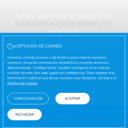
Planes para disfrutar durante tus
vacaciones
ACEPTACIÓN DE COOKIES
FECHA ENTRADA
FECHA SALIDA
7
Agosto, 2026
8
Agosto, 2026
Usamos cookies propias y de terceros para mejorar nuestros
VIERNES
SÁBADO
servicios, recopilar información estadística y mostrar anuncios.
Seleccionando “Configuración” podrás configurar el uso de las
cookies de este sitio web según tus preferencias. Para obtener más
HABITACIONES Y PERSONAS
información sobre el uso de las cookies y tus derechos, accede a la
Política de cookies
CÓDIGO PROMOCIONAL
CONFIGURACIÓN
ACEPTAR
RECHAZAR
BUSCAR