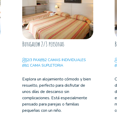
Bungalow 2/3 personas
B
2/3 PAX
2 CAMAS INDIVIDUALES
1 CAMA SUPLETORIA
Explora un alojamiento cómodo y bien
C
resuelto, perfecto para disfrutar de
d
unos días de descanso sin
d
complicaciones. Está especialmente
e
pensado para parejas o familias
m
pequeñas con un niño.
c