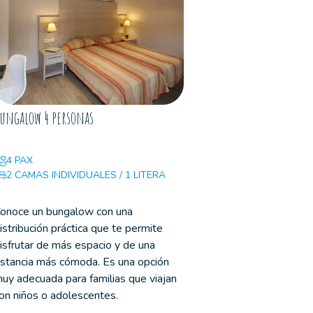
ungalow 4 personas
Bungalow 5 pe
4 PAX
5 PAX
2 CAMAS INDIVIDUALES / 1 LITERA
2 CAMAS IND
1 CAMA SUP
onoce un bungalow con una
Encuentra un a
istribución práctica que te permite
bien organizad
isfrutar de más espacio y de una
toda la familia 
stancia más cómoda. Es una opción
vacaciones co
uy adecuada para familias que viajan
Resulta ideal p
on niños o adolescentes.
necesitan más 