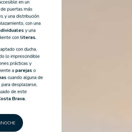
ccesible en un
e de puertas más
s y una distribución
splazamiento, con una
ndividuales
y una
diente con
literas
.
aptado con ducha,
odo lo imprescindible
ones prácticas y
amente a
parejas
o
nas
cuando alguna de
s para desplazarse,
cuado de este
Costa Brava
.
€/NOCHE