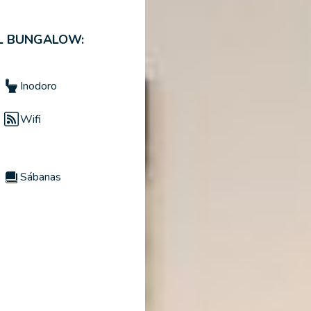
EL BUNGALOW:
Inodoro
Wifi
Sábanas
Kit de limpieza
Ventilador
No se admiten