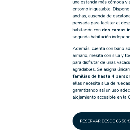
una estancia más cómoda y a
entorno inigualable. Dispon
anchas, ausencia de escalone
pensada para facilitar el de
habitación con
dos camas i
segunda habitación indepen
Además, cuenta con baño ad
armario, mesita con silla y t
para disfrutar de unas vacaci
agradables. Se asigna únic
familias
de
hasta
4 perso
ellas necesita silla de rueda
garantizando así un uso ade
alojamiento accesible en la
RESERVAR DESDE 66,50 