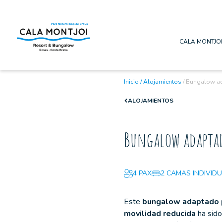
CALA MONTJO
Inicio
/
Alojamientos
/
Bungalow a
ALOJAMIENTOS
Bungalow adapta
4 PAX
2 CAMAS INDIVIDU
Este
bungalow adaptado 
movilidad reducida
ha sido