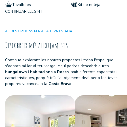
Tovalloles
Kit de neteja
CONTINUAR LLEGINT
Calefacció
Ventilador
ALTRES OPCIONS PER A LA TEVA ESTADA
Armari
No s'admeten mascotes
Descobreix més allotjaments
Continua explorant les nostres propostes i troba l'espai que
s'adapta millor al teu viatge. Aquí podràs descobrir altres
bungalows i habitacions
a
Roses
, amb diferents capacitats i
característiques, perquè triïs l'allotjament ideal per a les teves
properes vacances a la
Costa Brava
.