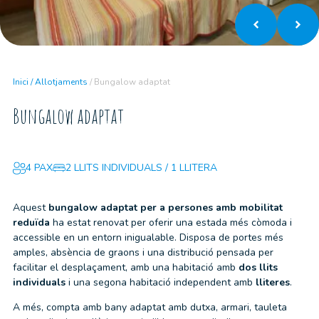
Inici
/
Allotjaments
/
Bungalow adaptat
Bungalow adaptat
4 PAX
2 LLITS INDIVIDUALS / 1 LLITERA
Aquest
bungalow adaptat per a persones amb mobilitat
reduïda
ha estat renovat per oferir una estada més còmoda i
accessible en un entorn inigualable. Disposa de portes més
amples, absència de graons i una distribució pensada per
facilitar el desplaçament, amb una habitació amb
dos llits
individuals
i una segona habitació independent amb
lliteres
.
A més, compta amb bany adaptat amb dutxa, armari, tauleta