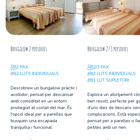
Bungalow 2 persones
Bungalow 2/3 persones
2 PAX
2/3 PAX
2 LLITS INDIVIDUALS
2 LLITS INDIVIDUALS
1 LLIT SUPLETORI
Descobreix un bungalow pràctic i
acollidor, pensat per descansar
Explora un allotjament cò
amb comoditat en un entorn
ben resolt, perfecte per g
privilegiat al costat del mar. És
d'uns dies de descans se
l'opció ideal per a parelles que
complicacions. Està espec
busquen una escapada
pensat per a parelles o fa
tranquil·la i funcional.
petites amb un nen.