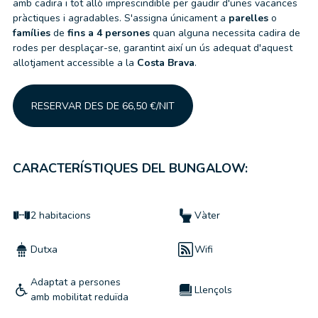
amb cadira i tot allò imprescindible per gaudir d'unes vacances
pràctiques i agradables. S'assigna únicament a
parelles
o
famílies
de
fins a
4 persones
quan alguna necessita cadira de
rodes per desplaçar-se, garantint així un ús adequat d'aquest
allotjament accessible a la
Costa Brava
.
RESERVAR DES DE 66,50 €/NIT
CARACTERÍSTIQUES DEL BUNGALOW:
2 habitacions
Vàter
Dutxa
Wifi
Adaptat a persones
Llençols
amb mobilitat reduïda