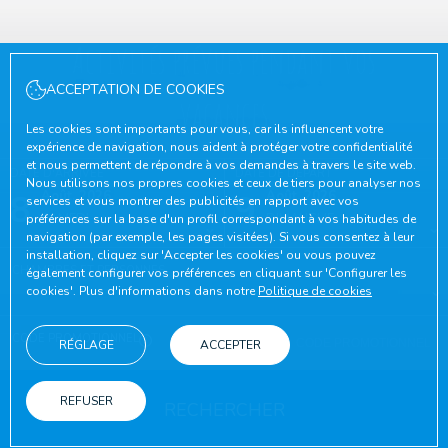
Activités prévues pendant vos
ACCEPTATION DE COOKIES
vacances
Les cookies sont importants pour vous, car ils influencent votre
expérience de navigation, nous aident à protéger votre confidentialité
et nous permettent de répondre à vos demandes à travers le site web.
DATE D'ARRIVÉE
DATE DE DÉPART
Nous utilisons nos propres cookies et ceux de tiers pour analyser nos
8
Août, 2026
9
Août, 2026
services et vous montrer des publicités en rapport avec vos
SAMEDI
DIMANCHE
préférences sur la base d'un profil correspondant à vos habitudes de
navigation (par exemple, les pages visitées). Si vous consentez à leur
installation, cliquez sur 'Accepter les cookies' ou vous pouvez
CHAMBRES ET PERSONNES
également configurer vos préférences en cliquant sur 'Configurer les
cookies'. Plus d'informations dans notre
Politique de cookies
CODE PROMOTIONNEL
RÉGLAGE
ACCEPTER
REFUSER
RECHERCHER