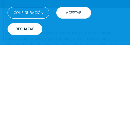
CONFIGURACIÓN
ACEPTAR
Inicio
/
Blog
/
Novedades Animación y Actividades
RECHAZAR
Ya estamos trabajando para sorprenderos un año más con
nuestras actividades y ya os podemos decir que vamos a
renovar el material y ampliaremos el servicio de pádel surf para
podáis disfrutar de vuestra actividad favorita en las mejores
condiciones! También estamos planificando nuevas actividades
y un nuevo espectáculo para que tengás la máxima diversión en
el mejor ambiente!!
COMPARTE