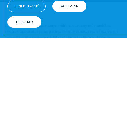
CONFIGURACIÓ
ACCEPTAR
Inici
/
Blog
/
Novetats Animació i Activitats
REBUTJAR
Ja estem treballant per sorprendre-us un any més amb les
nostres activitats i ja us podem dir que renovarem el material i
ampliarem el servei de pàdel surf per a poder gaudir de la
vostra activitat preferida en les millors condicions! També estem
planificant noves activitats i un nou espectacle perquè tingues
la màxima diversió al millor ambient!!
COMPARTEIX