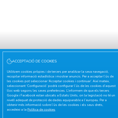
ACCEPTACIÓ DE COOKIES
Utilitzem cookies pròpies i de tercers per analitzar la seva navegació,
recopilar informació estadística i mostrar anuncis. Per a acceptar l’ús de
les cookies pot seleccionar ‘Acceptar cookies i continuar’. Així mateix,
seleccionant ‘Configuració’ podrà configurar l’ús de les cookies d’aquest
12/05/2026
lloc web segons les seves preferències. L’informem de que els tercers
Google i Facebook estan ubicats a Estats Units, on la legislació no té un
nivell adequat de protecció de dades equiparable a l’europeu. Per a
Novetats Animació i Activitats
obtenir més informació sobre l’ús de les cookies i els seus drets,
accedeixi a la
Política de cookies