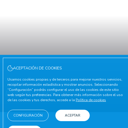
ACEPTACIÓN DE COOKIES
12/05/2026
Usamos cookies propias y de terceros para mejorar nuestros servicios,
recopilar información estadística y mostrar anuncios. Seleccionando
“Configuración” podrás configurar el uso de las cookies de este sitio
AvantCamp en Cala Montjoi
web según tus preferencias. Para obtener más información sobre el uso
de las cookies y tus derechos, accede a la
Política de cookies
CONFIGURACIÓN
ACEPTAR
Inicio
/
Blog
/
AvantCamp en Cala Montjoi