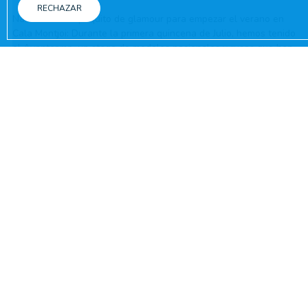
RECHAZAR
Nada como un poquito de glamour para empezar el verano en
Cala Montjoi: Durante la primera quincena de Julio, hemos tenido
el Avantcamp, un stage de modelos nacionales y rusas que han
disfrutado y aprendido al máximo! Clases magistrales, desfiles,
posados y mucha diversión! Os esperamos el año que viene!
COMPARTE
CRONOLOGÍA