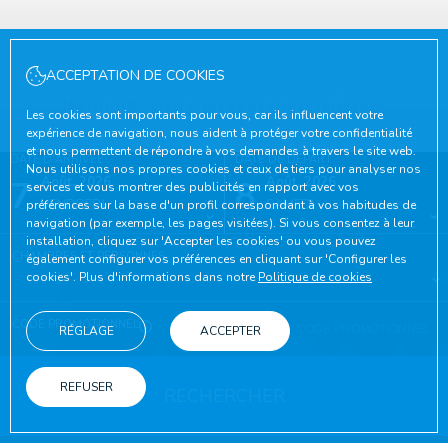
ACCEPTATION DE COOKIES
Engagés pour l'environnement
Les cookies sont importants pour vous, car ils influencent votre
expérience de navigation, nous aident à protéger votre confidentialité
et nous permettent de répondre à vos demandes à travers le site web.
DATE D'ARRIVÉE
DATE DE DÉPART
Nous utilisons nos propres cookies et ceux de tiers pour analyser nos
7
Août, 2026
8
Août, 2026
services et vous montrer des publicités en rapport avec vos
VENDREDI
SAMEDI
préférences sur la base d'un profil correspondant à vos habitudes de
navigation (par exemple, les pages visitées). Si vous consentez à leur
installation, cliquez sur 'Accepter les cookies' ou vous pouvez
CHAMBRES ET PERSONNES
également configurer vos préférences en cliquant sur 'Configurer les
cookies'. Plus d'informations dans notre
Politique de cookies
CODE PROMOTIONNEL
RÉGLAGE
ACCEPTER
REFUSER
RECHERCHER