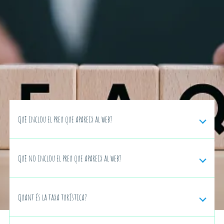
Inici
/
Preguntes freqüents
Consulta aquí tota la informació relacionada amb les reserves,
els serveis, l'allotjament, els horaris i altres aspectes pràctics
per gaudir de les vacances a
Cala Montjoi Resort & Bungalow
amb total tranquil·litat.
Què inclou el preu que apareix al web?
Què no inclou el preu que apareix al web?
Quant és la taxa turística?