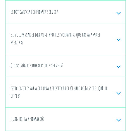
Es pot canviar el primer servei?
Si vull passar el dia visitant els voltants, què passa amb el
menjar?
Quins són els horaris dels serveis?
Estic interessat a fer una activitat del Centre de Busseig. Què he
de fer?
info@montjoi.com
Quan hi ha animació?