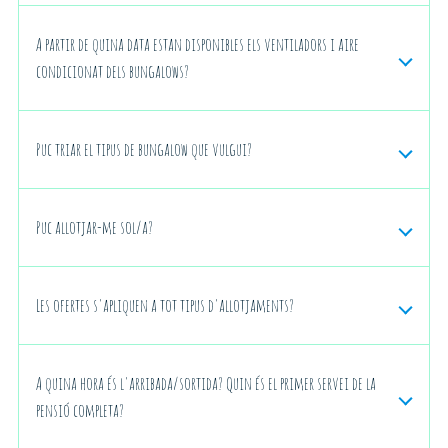
A partir de quina data estan disponibles els ventiladors i aire
condicionat dels bungalows?
Puc triar el tipus de bungalow que vulgui?
Puc allotjar-me sol/a?
Les ofertes s'apliquen a tot tipus d'allotjaments?
A quina hora és l'arribada/sortida? Quin és el primer servei de la
pensió completa?