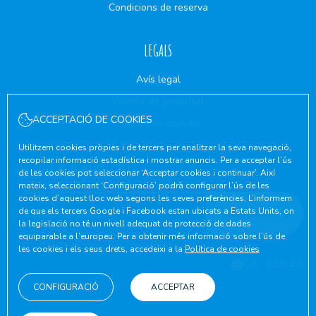
Condicions de reserva
LEGALS
Avís legal
Política de privacitat
ACCEPTACIÓ DE COOKIES
Política de cookies
Utilitzem cookies pròpies i de tercers per analitzar la seva navegació,
recopilar informació estadística i mostrar anuncis. Per a acceptar l’ús
SUBSCRIU-TE AL NEWSLETTER
de les cookies pot seleccionar ‘Acceptar cookies i continuar’. Així
mateix, seleccionant ‘Configuració’ podrà configurar l’ús de les
cookies d’aquest lloc web segons les seves preferències. L’informem
de que els tercers Google i Facebook estan ubicats a Estats Units, on
SUBSCRIURE'S
la legislació no té un nivell adequat de protecció de dades
equiparable a l’europeu. Per a obtenir més informació sobre l’ús de
les cookies i els seus drets, accedeixi a la
Política de cookies
CA
ES
EN
FR
CONFIGURACIÓ
ACCEPTAR