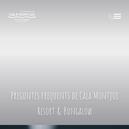
Preguntes freqüents de Cala Montjoi
Resort & Bungalow