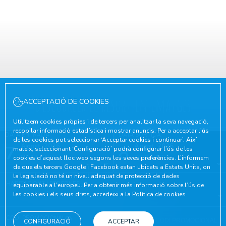
Descobreix el resort en imatges
ACCEPTACIÓ DE COOKIES
Utilitzem cookies pròpies i de tercers per analitzar la seva navegació,
recopilar informació estadística i mostrar anuncis. Per a acceptar l’ús
DATA ENTRADA
DATA SORTIDA
de les cookies pot seleccionar ‘Acceptar cookies i continuar’. Així
7
Agost, 2026
8
Agost, 2026
mateix, seleccionant ‘Configuració’ podrà configurar l’ús de les
DIVENDRES
DISSABTE
cookies d’aquest lloc web segons les seves preferències. L’informem
de que els tercers Google i Facebook estan ubicats a Estats Units, on
la legislació no té un nivell adequat de protecció de dades
HABITACIONS I PERSONES
equiparable a l’europeu. Per a obtenir més informació sobre l’ús de
les cookies i els seus drets, accedeixi a la
Política de cookies
CODI PROMOCIONAL
CONFIGURACIÓ
ACCEPTAR