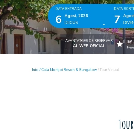
DATA ENTRADA
DATA SORT
6
7
Agost, 2026
Agost
DIJOUS
DIVE
AVANTATGES DE RESERVAR
Millors 
AL WEB OFICIAL
Rese
Inici
/
Cala Montjoi Resort & Bungalow
/
Tour Virtual
Tour