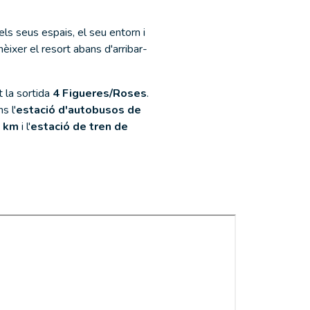
ls seus espais, el seu entorn i
èixer el resort abans d'arribar-
t la sortida
4 Figueres/Roses
.
s l'
estació d'autobusos de
5 km
i l'
estació de tren de