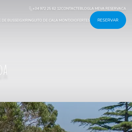
+34 972 25 62 12
CONTACTE
BLOG
LA MEVA RESERVA
CA
RESERVAR
 DE BUSSEIG
XIRINGUITO DE CALA MONTJOI
OFERTES
da