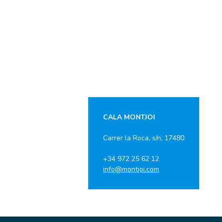
CALA MONTJOI
Carrer la Roca, s/n, 17480
+34 972 25 62 12
info@montjoi.com