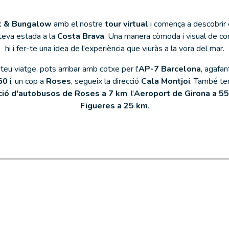
rt & Bungalow
amb el nostre
tour virtual
i comença a descobrir e
 teva estada a la
Costa Brava
. Una manera còmoda i visual de con
hi i fer-te una idea de l'experiència que viuràs a la vora del mar.
teu viatge, pots arribar amb cotxe per l'
AP-7 Barcelona
, agafan
60
i, un cop a
Roses
, segueix la direcció
Cala Montjoi
. També ten
ció d'autobusos de Roses a 7 km
, l'
Aeroport de Girona a 5
Figueres a 25 km
.