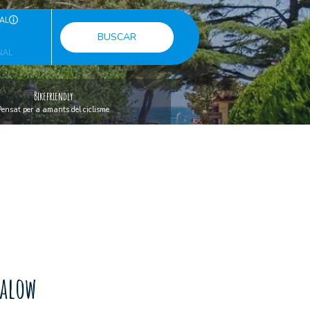
AL
BUSCAR
Bikefriendly
Pensat per a amants del ciclisme
galow