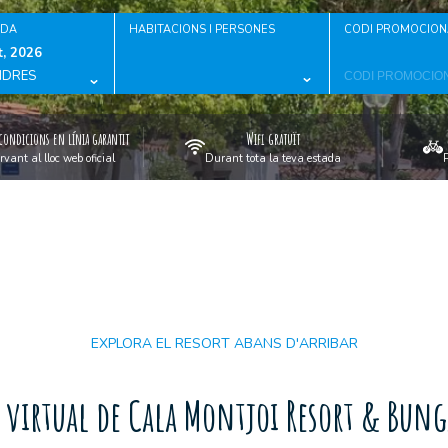
IDA
HABITACIONS I PERSONES
CODI PROMOCION
, 2026
NDRES
condicions en línia garantit
Wifi gratuït
rvant al lloc web oficial
Durant tota la teva estada
EXPLORA EL RESORT ABANS D'ARRIBAR
 virtual de Cala Montjoi Resort & Bun