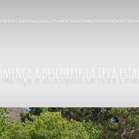
OI RESORT & BUNGALOW
ALLOTJAMENTS
SOSTENIBILITAT
EXPERIÈNCIES
CENTRE
omença a descobrir la teva esta