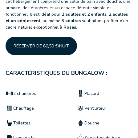
cet hébergement comprend une salle de bain avec douche, une
armoire, des étagères et un espace détente simple et
fonctionnel. Il est idéal pour
2 adultes et 2 enfants
,
2 adultes
et un adolescent
, ou même
3 adultes
souhaitant profiter d'un
cadre naturel exceptionnel à
Roses
.
RÉSERVER DE 66,50 €/NUIT
CARACTÉRISTIQUES DU BUNGALOW :
2 chambres
Placard
Chauffage
Ventilateur
Toilettes
Douche
Linge de lit
Serviettes de bain