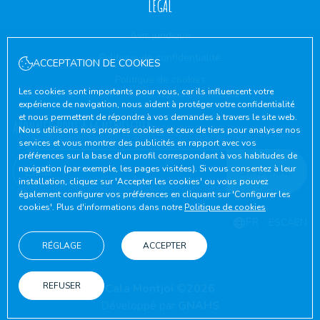
LÉGAL
Avis juridique
Politique de confidentialité
ACCEPTATION DE COOKIES
Politique de cookies
Les cookies sont importants pour vous, car ils influencent votre
expérience de navigation, nous aident à protéger votre confidentialité
et nous permettent de répondre à vos demandes à travers le site web.
ABONNEZ-VOUS À LA NEWSLETTER
Nous utilisons nos propres cookies et ceux de tiers pour analyser nos
services et vous montrer des publicités en rapport avec vos
préférences sur la base d'un profil correspondant à vos habitudes de
navigation (par exemple, les pages visitées). Si vous consentez à leur
S'INSCRIRE
installation, cliquez sur 'Accepter les cookies' ou vous pouvez
également configurer vos préférences en cliquant sur 'Configurer les
cookies'. Plus d'informations dans notre
Politique de cookies
FR
ES
CA
EN
RÉGLAGE
ACCEPTER
REFUSER
Cala Montjoi ©2026
Développé par
GNAHS