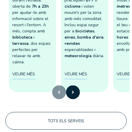
durant l'estada,
practiquen
BTT
o
situat 
oberta de
7h a 23h
ciclisme
i volen
metres
per ajudar-te amb
moure's per la zona
residenc
informació sobre el
amb més comoditat.
lleure. 
resort i l'entorn. A
Inclou espai segur
el teu v
més, compta amb
per a
bicicletes
,
estacio
biblioteca
i
eines
,
bomba d'aire
,
hores
e
terrassa
, dos espais
revistes
envoltat
perfectes per
especialitzades i
amb pro
relaxar-te amb
meteorologia
diària.
calma.
VEURE MÉS
VEURE MÉS
VEURE 
TOTS ELS SERVEIS