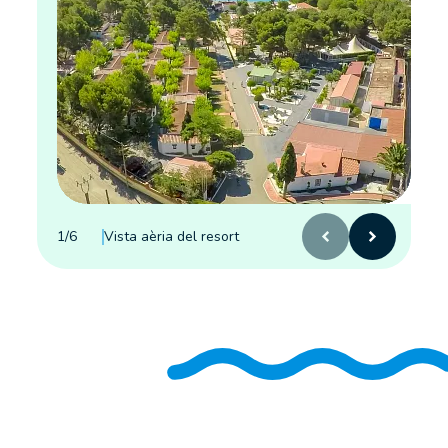
1
/
6
Vista aèria del resort