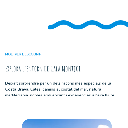
MOLT PER DESCOBRIR
Explora l'entorn de Cala Montjoi
Deixa't sorprendre per un dels racons més especials de la
Costa Brava
. Cales, camins al costat del mar, natura
mediterrània, pobles amb encant i experiències a l'aire lliure
t'esperen molt a prop de
Cala Montjoi Resort & Bungalow
perquè completis la teva estada amb plans inoblidables.