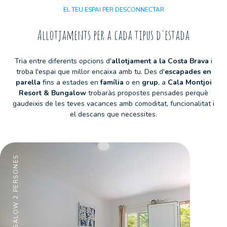
EL TEU ESPAI PER DESCONNECTAR
Allotjaments per a cada tipus d'estada
Tria entre diferents opcions d'
allotjament a la Costa Brava
i
troba l'espai que millor encaixa amb tu. Des d'
escapades en
parella
fins a estades en
família
o en
grup
, a
Cala Montjoi
Resort & Bungalow
trobaràs propostes pensades perquè
gaudeixis de les teves vacances amb comoditat, funcionalitat i
el descans que necessites.
BUNGALOW 2 PERSONES