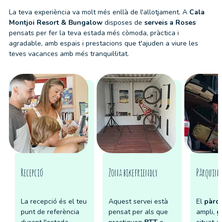
La teva experiència va molt més enllà de l'allotjament. A
Cala
Montjoi Resort & Bungalow
disposes de
serveis a Roses
pensats per fer la teva estada més còmoda, pràctica i
agradable, amb espais i prestacions que t'ajuden a viure les
teves vacances amb més tranquil·litat.
Recepció
Zona bikefriendly
Pàrquin
La recepció és el teu
Aquest servei està
El
pàrq
punt de referència
pensat per als que
ampli,
g