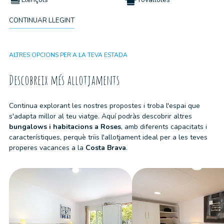
CONTINUAR LLEGINT
Kit de neteja
No s'admeten mascotes
Wifi
ALTRES OPCIONS PER A LA TEVA ESTADA
Descobreix més allotjaments
Continua explorant les nostres propostes i troba l'espai que
s'adapta millor al teu viatge. Aquí podràs descobrir altres
bungalows i habitacions
a
Roses
, amb diferents capacitats i
característiques, perquè triïs l'allotjament ideal per a les teves
properes vacances a la
Costa Brava
.