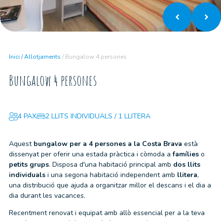
Inici
/
Allotjaments
/
Bungalow 4 persones
Bungalow 4 persones
4 PAX
2 LLITS INDIVIDUALS / 1 LLITERA
Aquest
bungalow per a 4 persones a la Costa Brava
està
dissenyat per oferir una estada pràctica i còmoda a
famílies
o
petits grups
. Disposa d'una habitació principal amb
dos llits
individuals
i una segona habitació independent amb
llitera
,
una distribució que ajuda a organitzar millor el descans i el dia a
dia durant les vacances.
Recentment renovat i equipat amb allò essencial per a la teva