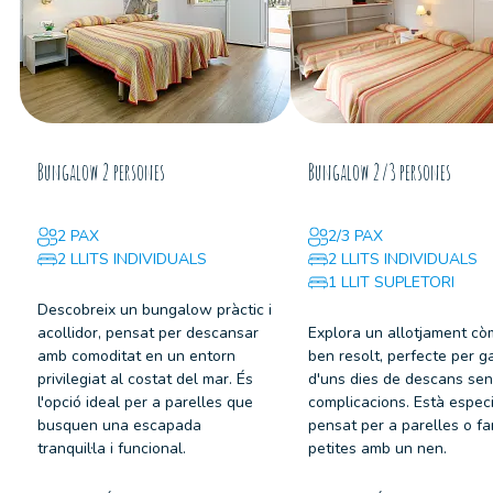
Bungalow 2 persones
Bungalow 2/3 persones
2 PAX
2/3 PAX
2 LLITS INDIVIDUALS
2 LLITS INDIVIDUALS
1 LLIT SUPLETORI
Descobreix un bungalow pràctic i
acollidor, pensat per descansar
Explora un allotjament cò
amb comoditat en un entorn
ben resolt, perfecte per g
privilegiat al costat del mar. És
d'uns dies de descans se
l'opció ideal per a parelles que
complicacions. Està espec
busquen una escapada
pensat per a parelles o fa
tranquil·la i funcional.
petites amb un nen.