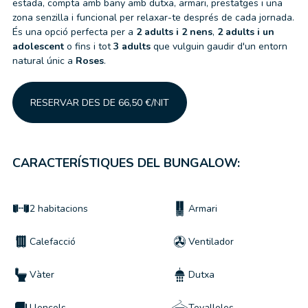
estada, compta amb bany amb dutxa, armari, prestatges i una
zona senzilla i funcional per relaxar-te després de cada jornada.
És una opció perfecta per a
2 adults i 2 nens
,
2 adults i un
adolescent
o fins i tot
3 adults
que vulguin gaudir d'un entorn
natural únic a
Roses
.
RESERVAR DES DE 66,50 €/NIT
CARACTERÍSTIQUES DEL BUNGALOW:
2 habitacions
Armari
Calefacció
Ventilador
Vàter
Dutxa
Llençols
Tovalloles