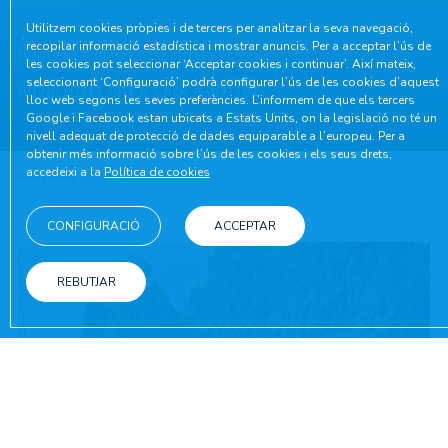
Utilitzem cookies pròpies i de tercers per analitzar la seva navegació,
A l'aigua ànecs! Les millors activitats
recopilar informació estadística i mostrar anuncis. Per a acceptar l’ús de
les cookies pot seleccionar ‘Acceptar cookies i continuar’. Així mateix,
aquàtiques són a Cala Montjoi
seleccionant ‘Configuració’ podrà configurar l’ús de les cookies d’aquest
lloc web segons les seves preferències. L’informem de que els tercers
Google i Facebook estan ubicats a Estats Units, on la legislació no té un
nivell adequat de protecció de dades equiparable a l’europeu. Per a
obtenir més informació sobre l’ús de les cookies i els seus drets,
accedeixi a la
Política de cookies
Inici
/
Blog
/
A l'aigua ànecs! Les millors activitats aquàtiques són a Cala
Montjoi
CONFIGURACIÓ
ACCEPTAR
REBUTJAR